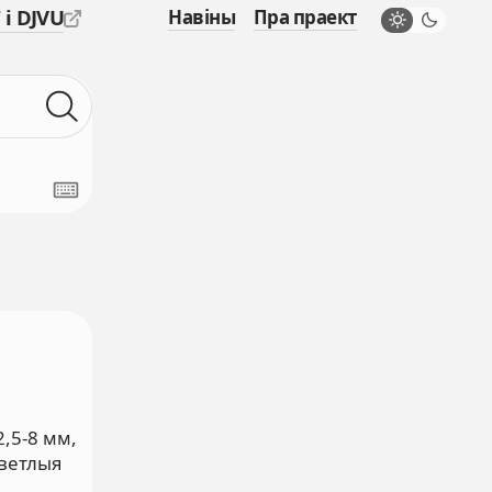
 і DJVU
Навіны
Пра праект
,5-8 мм,
светлыя