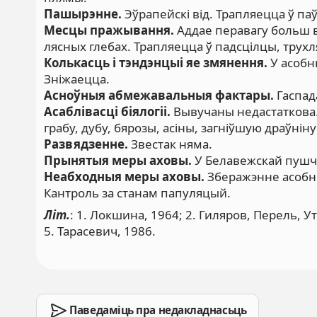
Пашырэнне.
Эўрапейскі від. Трапляецца ў паў
Месцы пражывання.
Аддае перавагу больш в
лясных глебах. Трапляецца ў падсцілцы, трухля
Колькасць і тэндэнцыі яе змянення.
У асобн
Зніжаецца.
Асноўныя абмежавальныя фактары.
Гаспад
Асаблівасці біялогіі.
Вывучаны недастаткова. 
грабу, дубу, бярозы, асіны, загніўшую драўніну
Развядзенне.
Звестак няма.
Прынятыя меры аховы.
У Белавежскай пушчы
Неабходныя меры аховы.
Зберажэнне асобны
Кантроль за станам папуляцый.
Літ.
: 1. Локшина, 1964; 2. Гиляров, Перель, У
5. Тарасевич, 1986.
Паведаміць пра недакладнасьць