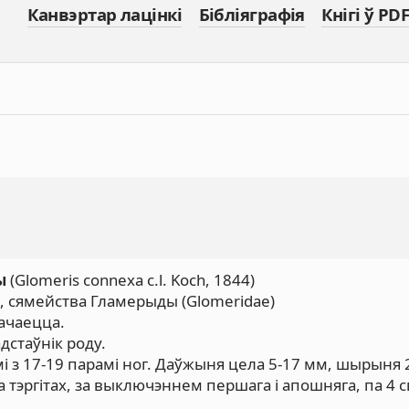
Канвэртар лацінкі
Бібліяграфія
Кнігі ў PDF
ы
(Glomeris connexa c.l. Koch, 1844)
, сямейства Гламерыды (Glomeridae)
рачаецца.
дстаўнік роду.
 з 17-19 парамі ног. Даўжыня цела 5-17 мм, шырыня 2
 тэргітах, за выключэннем першага і апошняга, па 4 