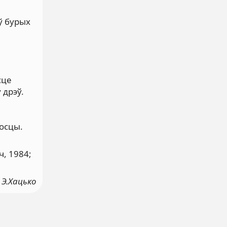
ў бурых
сце
 дрэў.
осцы.
ч, 1984;
Э.Хацько