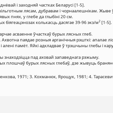
днёвай і заходняй частках Беларусі [1-5].
ільготным лясам, дубравам і чорнаалешнікам. Жыве 
вых пнях, у глебе да глыбіні 20 см.
2
ых біягеацэнозах колькасць дасягае 39-96 экз/м
[1-5].
арчае асваенне ўчасткаў бурых лясных глеб.
Ахвотна паядае розныя арганічныя рэшткі: апалае лі
 і алені памёт. Яйкі адкладвае ў трэшчыны глебы і кару
 знаходзіцца пад аховай запаведнага рэжыму.
х плошчаў бурых лясных глебаў, дзе жывуць бранян
тенкова, 1971; 3. Кохманюк, Ярощук, 1981; 4. Тарасеви