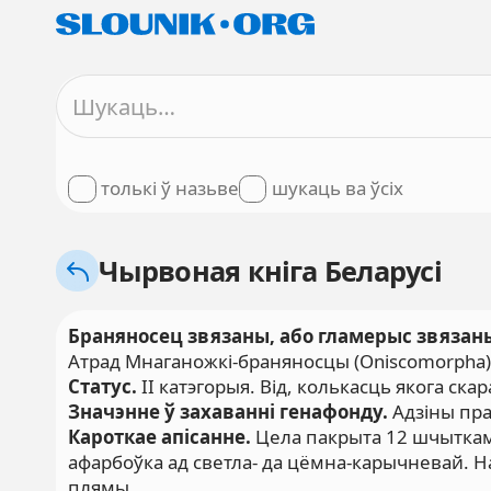
толькі ў назьве
шукаць ва ўсіх
Чырвоная кніга Беларусі
Браняносец звязаны, або гламерыс звязан
Атрад Мнаганожкі-браняносцы (Oniscomorpha)
Статус.
II катэгорыя. Від, колькасць якога ска
Значэнне ў захаванні генафонду.
Адзіны пра
Кароткае апісанне.
Цела пакрыта 12 шчыткамі
афарбоўка ад светла- да цёмна-карычневай. На
плямы.