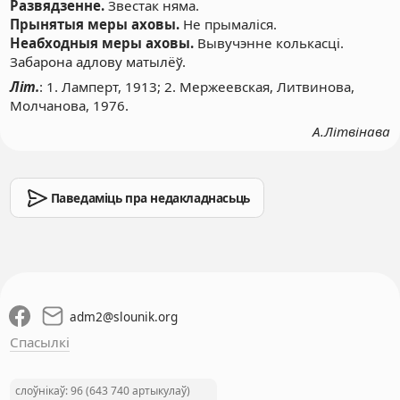
Развядзенне.
Звестак няма.
Прынятыя меры аховы.
Не прымаліся.
Неабходныя меры аховы.
Вывучэнне колькасці.
Забарона адлову матылёў.
Літ.
: 1. Ламперт, 1913; 2. Мержеевская, Литвинова,
Молчанова, 1976.
А.Літвінава
Паведаміць пра недакладнасьць
adm2
@
slounik.org
Спасылкі
слоўнікаў: 96 (643 740 артыкулаў)