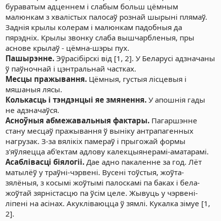
бураватым адценнем і слабым больш цёмным
малюнкам з хвалістых палосаў рознай шырыні плямаў.
Заднія крылы колерам і малюнкам падобныя да
пярэдніх. Крылы звонку слаба вышчарбленыя, пры
аснове крылаў - цёмна-шэры пух.
Пашырэнне.
Эўрасібірскі від [1, 2]. У Беларусі адзначаны
ў паўночнай і цэнтральнай частках.
Месцы пражывання.
Цёмныя, густыя лісцевыя і
мяшаныя лясы.
Колькасць і тэндэнцыі яе змянення.
У апошнія гады
не адзначаўся.
Асноўныя абмежавальныя фактары.
Пагаршэнне
стану месцаў пражывання ў выніку антрапагенных
нагрузак. З-за вялікіх памераў і прыгожай формы
з'яўляецца аб'ектам адлову калекцыянерамі-аматарамі.
Асаблівасці біялогіі.
Дае адно пакаленне за год. Лёт
матылёў у траўні-чэрвені. Вусені тоўстыя, жоўта-
зялёныя, з косымі жоўтымі палоскамі па баках і бела-
жоўтай зярністасцю па ўсім целе. Жывуць у чэрвені-
ліпені на асінах. Акукліваюцца ў зямлі. Кукалка зімуе [1,
2].