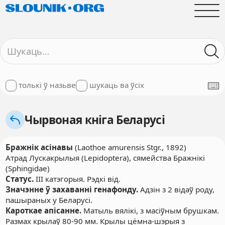
толькі ў назьве
шукаць ва ўсіх
Чырвоная кніга Беларусі
Бражнік асінавы
(Laothoe amurensis Stgr., 1892)
Атрад Лускакрылыя (Lepidoptera), сямейства Бражнікі
(Sphingidae)
Статус.
III катэгорыя. Рэдкі від.
Значэнне ў захаванні генафонду.
Адзін з 2 відаў роду,
пашыраных у Беларусі.
Кароткае апісанне.
Матыль вялікі, з масіўным брушкам.
Размах крылаў 80-90 мм. Крылы цёмна-шэрыя з