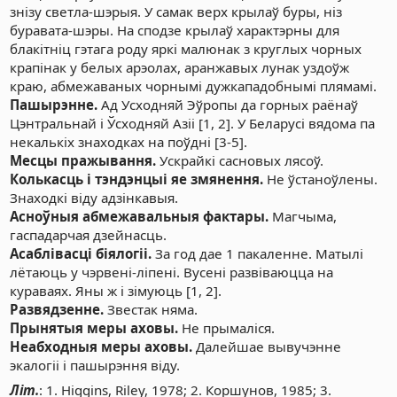
знізу светла-шэрыя. У самак верх крылаў буры, ніз
буравата-шэры. На сподзе крылаў характэрны для
блакітніц гэтага роду яркі малюнак з круглых чорных
крапінак у белых арэолах, аранжавых лунак уздоўж
краю, абмежаваных чорнымі дужкападобнымі плямамі.
Пашырэнне.
Ад Усходняй Эўропы да горных раёнаў
Цэнтральнай і Ўсходняй Азіі [1, 2]. У Беларусі вядома па
некалькіх знаходках на поўдні [3-5].
Месцы пражывання.
Ускрайкі сасновых лясоў.
Колькасць і тэндэнцыі яе змянення.
Не ўстаноўлены.
Знаходкі віду адзінкавыя.
Асноўныя абмежавальныя фактары.
Магчыма,
гаспадарчая дзейнасць.
Асаблівасці біялогіі.
За год дае 1 пакаленне. Матылі
лётаюць у чэрвені-ліпені. Вусені развіваюцца на
кураваях. Яны ж і зімуюць [1, 2].
Развядзенне.
Звестак няма.
Прынятыя меры аховы.
Не прымаліся.
Неабходныя меры аховы.
Далейшае вывучэнне
экалогіі і пашырэння віду.
Літ.
: 1. Higgins, Riley, 1978; 2. Коршунов, 1985; 3.