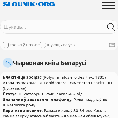
толькі ў назьве
шукаць ва ўсіх
Чырвоная кніга Беларусі
Блакітніца эроідэс
(Polyommatus eroides Friv., 1835)
Атрад Лускакрылыя (Lepidoptera), сямейства Блакітніцы
(Lycaenidae)
Статус.
III катэгорыя. Рэдкі лакальны від.
Значэнне ў захаванні генафонду.
Рэдкі прадстаўнік
шматлікага роду.
Кароткае апісанне.
Размах крылаў 30-34 мм. Крылы
самца зверху атласна-блакітныя з цёмнай аблямоўкай,