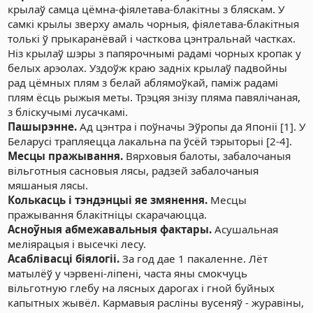
крылаў самца цёмна-фіялетава-блакітны з бляскам. У
самкі крылы зверху амаль чорныя, фіялетава-блакітныя
толькі ў прыкаранёвай і часткова цэнтральнай частках.
Ніз крылаў шэры з папярочнымі радамі чорных кропак у
белых арэолах. Уздоўж краю задніх крылаў падвойны
рад цёмных плям з белай аблямоўкай, паміж радамі
плям ёсць рыжыя меты. Трэцяя знізу пляма павялічаная,
з бліскучымі лусачкамі.
Пашырэнне.
Ад цэнтра і поўначы Эўропы да Японіі [1]. У
Беларусі трапляецца лакальна па ўсёй тэрыторыі [2-4].
Месцы пражывання.
Вярховыя балоты, забалочаныя
вільготныя сасновыя лясы, радзей забалочаныя
мяшаныя лясы.
Колькасць і тэндэнцыі яе змянення.
Месцы
пражывання блакітніцы скарачаюцца.
Асноўныя абмежавальныя фактары.
Асушальная
меліярацыя і высечкі лесу.
Асаблівасці біялогіі.
За год дае 1 пакаленне. Лёт
матылёў у чэрвені-ліпені, часта яны смокчуць
вільготную глебу на лясных дарогах і гной буйных
капытных жывёл. Кармавыя расліны вусеняў - журавіны,