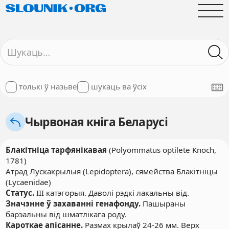
толькі ў назьве
шукаць ва ўсіх
Чырвоная кніга Беларусі
Блакітніца тарфянікавая
(Polyommatus optilete Knoch,
1781)
Атрад Лускакрылыя (Lepidoptera), сямейства Блакітніцы
(Lycaenidae)
Статус.
III катэгорыя. Даволі рэдкі лакальны від.
Значэнне ў захаванні генафонду.
Пашыраны
барэальны від шматлікага роду.
Кароткае апісанне.
Размах крылаў 24-26 мм. Верх