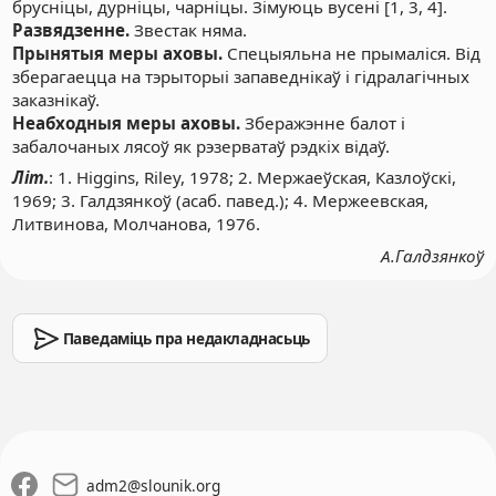
брусніцы, дурніцы, чарніцы. Зімуюць вусені [1, 3, 4].
Развядзенне.
Звестак няма.
Прынятыя меры аховы.
Спецыяльна не прымаліся. Від
зберагаецца на тэрыторыі запаведнікаў і гідралагічных
заказнікаў.
Неабходныя меры аховы.
Зберажэнне балот і
забалочаных лясоў як рэзерватаў рэдкіх відаў.
Літ.
: 1. Higgins, Riley, 1978; 2. Мержаеўская, Казлоўскі,
1969; 3. Галдзянкоў (асаб. павед.); 4. Мержеевская,
Литвинова, Молчанова, 1976.
А.Галдзянкоў
Паведаміць пра недакладнасьць
adm2
@
slounik.org