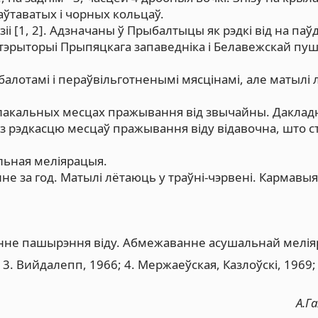
ўтаватых і чорных кольцаў.
іі [1, 2]. Адзначаны ў Прыбалтыцы як рэдкі від на па
а тэрыторыі Прыпяцкага запаведніка і Белавежскай пуш
балотамі і пераўвільготненымі мясцінамі, але матылі
лакальных месцах пражывання від звычайны. Даклад
і з рэдкасцю месцаў пражывання віду відавочна, што с
ьная меліярацыя.
нне за год. Матылі лётаюць у траўні-чэрвені. Кармавы
не пашырэння віду. Абмежаванне асушальнай мелія
2; 3. Вийдалепп, 1966; 4. Мержаеўская, Казлоўскі, 1969;
А.Г