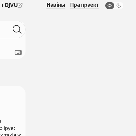
 і DJVU
Навіны
Пра праект
з
'іруе:
х такія ж