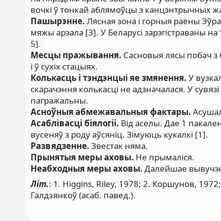
вочкі ў тонкай аблямоўцы з канцэнтрычных жа
Пашырэнне.
Лясная зона і горныя раёны Эўраз
мяжы арэала [3]. У Беларусі зарэгістраваны н
5].
Месцы пражывання.
Сасновыя лясы побач з 
і ў сухіх стацыях.
Колькасць і тэндэнцыі яе змянення.
У вузка
скарачэння колькасці не адзначалася. У сувяз
пагражальны.
Асноўныя абмежавальныя фактары.
Асушал
Асаблівасці біялогіі.
Від аселы. Дае 1 пакале
вусеняў з роду аўсяніц. Зімуюць кукалкі [1].
Развядзенне.
Звестак няма.
Прынятыя меры аховы.
Не прымаліся.
Неабходныя меры аховы.
Далейшае вывучэн
Літ.
: 1. Higgins, Riley, 1978; 2. Коршунов, 197
Галдзянкоў (асаб. павед.).