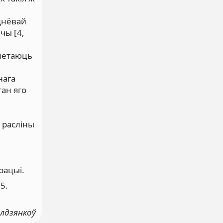
ўднёвай
чы [4,
 лётаюць
нага
тан яго
я расліны
рацыі.
 5.
алдзянкоў