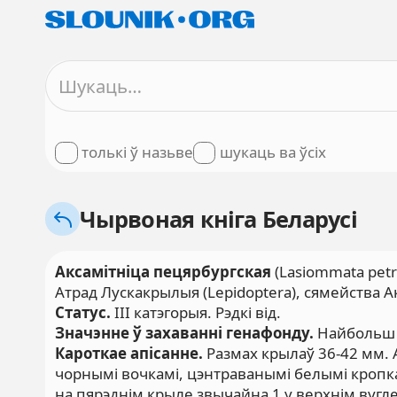
толькі ў назьве
шукаць ва ўсіх
Чырвоная кніга Беларусі
Аксамітніца пецярбургская
(Lasiommata petro
Атрад Лускакрылыя (Lepidoptera), сямейства Ак
Статус.
III катэгорыя. Рэдкі від.
Значэнне ў захаванні генафонду.
Найбольш р
Кароткае апісанне.
Размах крылаў 36-42 мм. 
чорнымі вочкамі, цэнтраванымі белымі кропк
на пярэднім крыле звычайна 1 у верхнім вугле, 