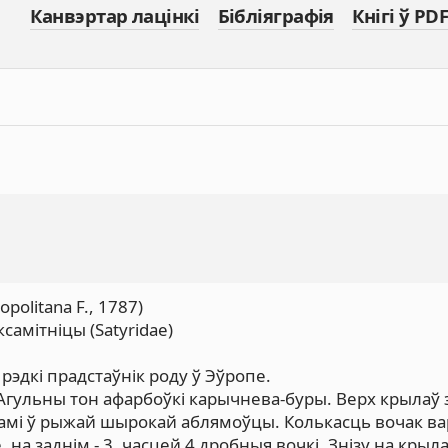
Канвэртар лацінкі
Бібліяграфія
Кнігі ў PDF
politana F., 1787)
самітніцы (Satyridae)
эдкі прадстаўнік роду ў Эўропе.
Агульны тон афарбоўкі карычнева-буры. Верх крылаў 
амі ў рыжай шырокай аблямоўцы. Колькасць вочак вар
на заднім - 3, часцей 4 дробныя вочкі. Знізу на крыла