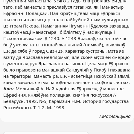
ігуменняй манастыра. Усяго 2 гады спатрэбілася ёй для
таго, каб манастыр праславіўся гэтак жа, як і манастыр
Ефрасінні Полацкай. Пад кіраўніцтвам маці Еўпраксіі
жытло святых сясцёр стала найбуйнейшым культурным
цэнтрам Пскова. Намаганнямі ігуменні ўдалося захаваць
каштоўнасці манастыра і бібліятэку ў час акупацыі
Пскова крыжакамі ў 1240. У 1243 Яраслаў, які на той час
быў ужо жанаты з іншай жанчынай (немкай), выклікаў
Е.Р. да сябе ў горад Одэнцэ. Характар сустрэчы, мэта яе
візіту да Яраслава невядомыя, але скончыўся ён смерцю
ігуменні ад рук Яраславага пасынка. Цела маці Еўпраксіі
было прывезена манашкай Сандуліяй у Пскоў і пахавана
на тэрыторыі манастыра. Е.Р. - асветніца Пскоўскай зямлі,
кананізавана, яе імя папоўніла пантэон пскоўскіх святых.
Літ.
: Мельнікаў А. Найпадобная Еўпраксія, ў манастве
Ефрасіння, князёўна полацкая, княгіня пскоўская //
Беларусь. 1992. №5; Карамзин Н.М. История государства
Российского. Т. 1-2. М. 1993.
І.Масляніцына