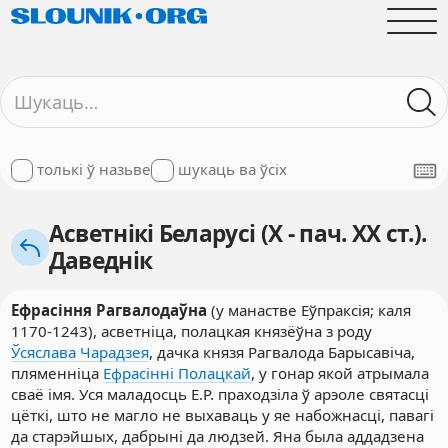
толькі ў назьве
шукаць ва ўсіх
Асветнікі Беларусі (X - пач. XX ст.).
Даведнік
Ефрасіння Рагвалодаўна
(у манастве Еўпраксія; каля
1170-1243), асветніца, полацкая князёўна з роду
Ўсяслава Чарадзея
, дачка князя Рагвалода Барысавіча,
пляменніца
Ефрасінні Полацкай
, у гонар якой атрымала
сваё імя. Уся маладосць Е.Р. праходзіла ў арэоле святасці
цёткі, што не магло не выхаваць у яе набожнасці, павагі
да старэйшых, дабрыні да людзей. Яна была аддадзена