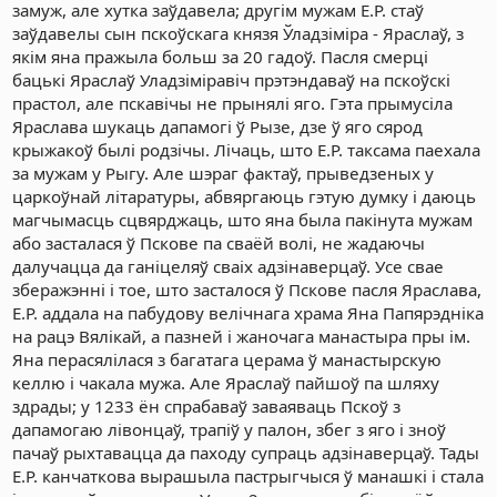
замуж, але хутка заўдавела; другім мужам Е.Р. стаў
заўдавелы сын пскоўскага князя Ўладзіміра - Яраслаў, з
якім яна пражыла больш за 20 гадоў. Пасля смерці
бацькі Яраслаў Уладзіміравіч прэтэндаваў на пскоўскі
прастол, але пскавічы не прынялі яго. Гэта прымусіла
Яраслава шукаць дапамогі ў Рызе, дзе ў яго сярод
крыжакоў былі родзічы. Лічаць, што Е.Р. таксама паехала
за мужам у Рыгу. Але шэраг фактаў, прыведзеных у
царкоўнай літаратуры, абвяргаюць гэтую думку і даюць
магчымасць сцвярджаць, што яна была пакінута мужам
або засталася ў Пскове па сваёй волі, не жадаючы
далучацца да ганіцеляў сваіх адзінаверцаў. Усе свае
зберажэнні і тое, што засталося ў Пскове пасля Яраслава,
Е.Р. аддала на пабудову велічнага храма Яна Папярэдніка
на рацэ Вялікай, а пазней і жаночага манастыра пры ім.
Яна перасялілася з багатага церама ў манастырскую
келлю і чакала мужа. Але Яраслаў пайшоў па шляху
здрады; у 1233 ён спрабаваў заваяваць Пскоў з
дапамогаю лівонцаў, трапіў у палон, збег з яго і зноў
пачаў рыхтавацца да паходу супраць адзінаверцаў. Тады
Е.Р. канчаткова вырашыла пастрыгчыся ў манашкі і стала