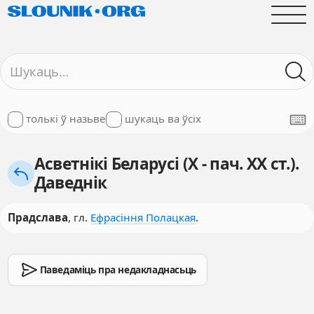
толькі ў назьве
шукаць ва ўсіх
Асветнікі Беларусі (X - пач. XX ст.).
Даведнік
Прадслава
, гл.
Ефрасіння Полацкая
.
Паведаміць пра недакладнасьць