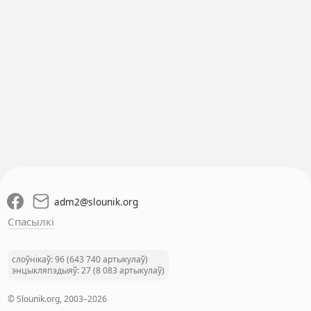
adm2
@
slounik.org
Спасылкі
слоўнікаў: 96 (643 740 артыкулаў)
энцыкляпэдыяў: 27 (8 083 артыкулаў)
© Slounik.org, 2003–2026