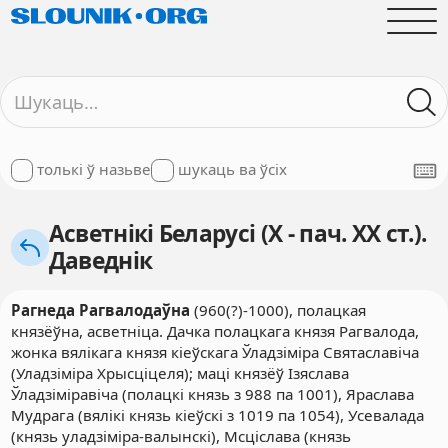
толькі ў назьве
шукаць ва ўсіх
Асветнікі Беларусі (X - пач. XX ст.).
Даведнік
Рагнеда Рагвалодаўна
(960(?)-1000), полацкая
князёўна, асветніца. Дачка полацкага князя Рагвалода,
жонка вялікага князя кіеўскага Ўладзіміра Святаславіча
(Уладзіміра Хрысціцеля); маці князёў Ізяслава
Ўладзіміравіча (полацкі князь з 988 па 1001), Яраслава
Мудрага (вялікі князь кіеўскі з 1019 па 1054), Усевалада
(князь уладзіміра-валынскі), Мсціслава (князь