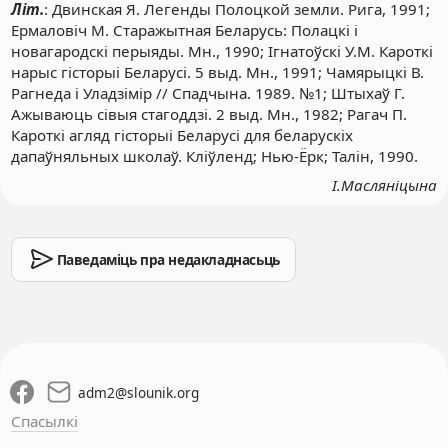
Літ.
: Двинская Я. Легенды Полоцкой земли. Рига, 1991;
Ермаловіч М. Старажытная Беларусь: Полацкі і
новагародскі перыяды. Мн., 1990; Ігнатоўскі У.М. Кароткі
нарыс гісторыі Беларусі. 5 выд. Мн., 1991; Чамярыцкі В.
Рагнеда і Уладзімір // Спадчына. 1989. №1; Штыхаў Г.
Ажываюць сівыя стагоддзі. 2 выд. Мн., 1982; Рагач П.
Кароткі агляд гісторыі Беларусі для беларускіх
дапаўняльных школаў. Кліўленд; Нью-Ёрк; Талін, 1990.
І.Масляніцына
Паведаміць пра недакладнасьць
adm2
@
slounik.org
Спасылкі