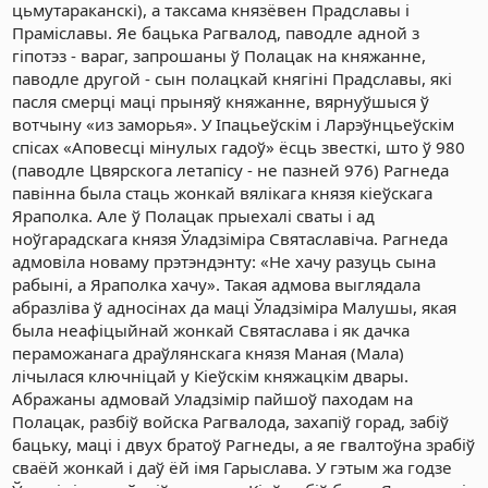
цьмутараканскі), а таксама князёвен Прадславы і
Праміславы. Яе бацька Рагвалод, паводле адной з
гіпотэз - вараг, запрошаны ў Полацак на княжанне,
паводле другой - сын полацкай княгіні Прадславы, які
пасля смерці маці прыняў княжанне, вярнуўшыся ў
вотчыну «из заморья». У Іпацьеўскім і Ларэўнцьеўскім
спісах «Аповесці мінулых гадоў» ёсць звесткі, што ў 980
(паводле Цвярскога летапісу - не пазней 976) Рагнеда
павінна была стаць жонкай вялікага князя кіеўскага
Яраполка. Але ў Полацак прыехалі сваты і ад
ноўгарадскага князя Ўладзіміра Святаславіча. Рагнеда
адмовіла новаму прэтэндэнту: «Не хачу разуць сына
рабыні, а Яраполка хачу». Такая адмова выглядала
абразліва ў адносінах да маці Ўладзіміра Малушы, якая
была неафіцыйнай жонкай Святаслава і як дачка
пераможанага драўлянскага князя Маная (Мала)
лічылася ключніцай у Кіеўскім княжацкім двары.
Абражаны адмовай Уладзімір пайшоў паходам на
Полацак, разбіў войска Рагвалода, захапіў горад, забіў
бацьку, маці і двух братоў Рагнеды, а яе гвалтоўна зрабіў
сваёй жонкай і даў ёй імя Гарыслава. У гэтым жа годзе