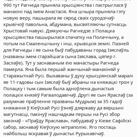
990 тут Рагнеда прыняла хрысціянства і пастрыглася ў
манахіні пад імем Анастасія. Яна шчыра прыняла гэту
новую веру, пашырала яе сярод сваіх суродзічаў-
крывічоў павольна, абдумана, высвятляючы сутнасць
Хрыстовай навукі. Дзякуючы Рагнедзе з Полацка
хрысціянства пашырылася спачатку на Полаччыну, а
потым на Смаленшчыну і інш. крывіцкія землі. Пазней
для Рагнеды і яе сына быў пабудаваны горад Ізяслаўль
(названы імем старэйшага сына Ізяслава, цяпер г.
Заслаўе). Тут у заснаваным ёю манастыры Рагнеда
памерла. Яна была першай жанчынай-манахіняй у
Старажытнай Русі. Выхаваны ў духу хрысціянскай маралі
яе 11-гадовы сын Ізяслаў быў абраны на княжацкі трон у
Полацку і тым самым была адноўлена дынастыя
полацкіх князёў Рагвалодавічаў. Другі яе сын Яраслаў (за
разумнае праўленне празваны Мудрым) за 35 гадоў
княжання ў Кіеўскай Русі ўзняў дзяржаву да вяршыні
магутнасці, пакінуў нашчадкам першы на Русі збор
законаў - «Праўду Яраслава», пабудаваў у Кіеве Сафійскі
сабор, заснаваў Кіеўскую мітраполію. Яго постаць
найбольш яскравая ў дынастыі Рурыкавічаў.