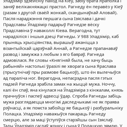
Ўладзімір здзейсніў паход на Кіеў, забіў брата Яраполка і
заняў велікакняжацкі прастол. Рагнеду ён перавёз у Кіеў
(разам з другой сваёй жонкай, скандынаўкай Аловай).
Пасля нараджэння першага сына Ізяслава і дачкі
Прадславы Ўладзімір падарыў Рагнедзе вёску
Прадславіна ў наваколлі Кіева. Верагодна, тут
нарадзіліся і іншыя дзеці Рагнеды. У 988 Уладзімір, каб
прыняць хрысціянства, вырашыў ажаніцца з
візантыйскай царэўнай Аннай, а Рагнедзе прапанаваў
развод і замужжа з любым з яго баяраў. Рагнеда
адмовілася. Яе словы «Княгіняй была, не хачу быць
рабыняй» настолькі ўразілі яе хворага сына Яраслава
(прысутнічаў пры размове бацькоў), што ён вылечыўся
ад параліча ног. Верагодна, непасрэдна пасля гэтых
падзей Рагнеда зрабіла замах на жыццё мужа. Ноччу,
калі ён спаў, яна кінулася на Ўладзіміра з кінжалам, князь
прачнуўся і паспеў адвесці ўдар. Спроба Рагнеды забіць
мужа разглядаецца многімі даследчыкамі не як праява
рэўнасці, а як помста забойцу яе бацькоў і разбуральніку
Полацка. Уладзімір наважыўся пакараць Рагнеду
смерцю, але за маці ўступіўся старэйшы сын Ізяслаў.
Тады Ўладзімір саслаў жонку і сына ў Полацкую зямлю. У