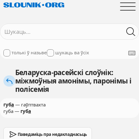
толькі ў назьве
шукаць ва ўсіх
Беларуска-расейскі слоўнік:
міжмоўныя амонімы, паронімы і
полісемія
губ
а
— гаўптвахта
губа —
губ
а
Паведаміць пра недакладнасьць