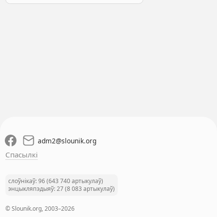
adm2
@
slounik.org
Спасылкі
слоўнікаў: 96 (643 740 артыкулаў)
энцыкляпэдыяў: 27 (8 083 артыкулаў)
© Slounik.org, 2003–2026