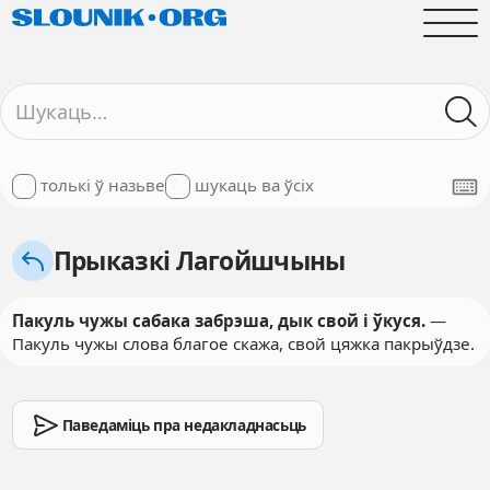
толькі ў назьве
шукаць ва ўсіх
Прыказкі Лагойшчыны
Пакуль чужы сабака забрэша, дык свой і ўкуся.
—
Пакуль чужы слова благое скажа, свой цяжка пакрыўдзе.
Паведаміць пра недакладнасьць