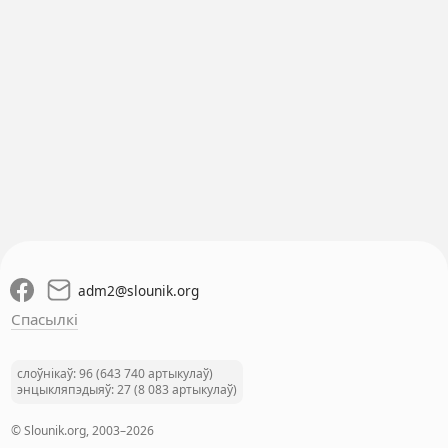
adm2
@
slounik.org
Спасылкі
слоўнікаў: 96 (643 740 артыкулаў)
энцыкляпэдыяў: 27 (8 083 артыкулаў)
© Slounik.org, 2003–2026