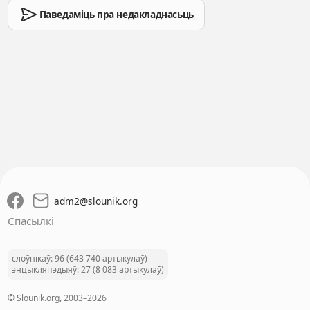
Паведаміць пра недакладнасьць
adm2
@
slounik.org
Спасылкі
слоўнікаў: 96 (643 740 артыкулаў)
энцыкляпэдыяў: 27 (8 083 артыкулаў)
© Slounik.org, 2003–2026