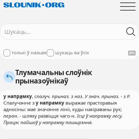
толькі ў назьве
шукаць ва ўсіх
Тлумачальны слоўнік
прыназоўнікаў
у напр
а
мку
,
спалуч. прыназ. з наз. У знач. прыназ. - з Р.
Спалучэнне з
у напрамку
выражае прасторавыя
адносіны: мае значэнне лініі, куды накіраваны рух;
перан
. - шляху развіцця чаго-н.
Ісці ў напрамку лесу.
Працэс пайшоў у напрамку пашырэння.