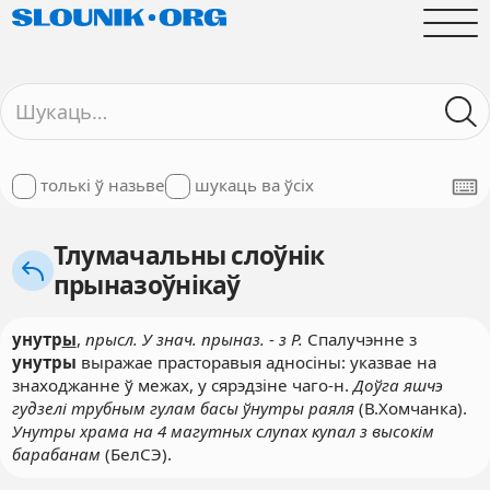
толькі ў назьве
шукаць ва ўсіх
Тлумачальны слоўнік
прыназоўнікаў
унутр
ы
,
прысл. У знач. прыназ.
-
з Р.
Спалучэнне з
унутры
выражае прасторавыя адносіны: указвае на
знаходжанне ў межах, у сярэдзіне чаго-н.
Доўга яшчэ
гудзелі трубным гулам басы ўнутры раяля
(В.Хомчанка).
Унутры храма на 4 магутных слупах купал з высокім
барабанам
(БелСЭ).