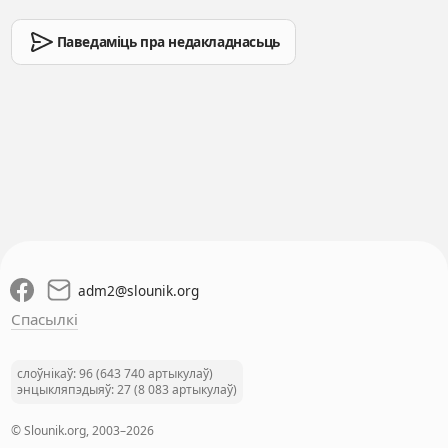
Паведаміць пра недакладнасьць
adm2
@
slounik.org
Спасылкі
слоўнікаў: 96 (643 740 артыкулаў)
энцыкляпэдыяў: 27 (8 083 артыкулаў)
© Slounik.org, 2003–2026