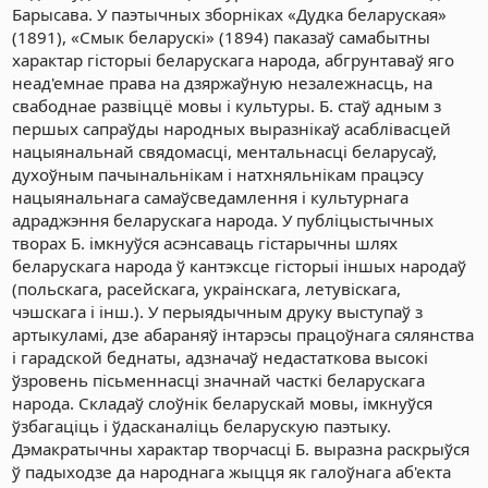
Барысава. У паэтычных зборніках «Дудка беларуская»
(1891), «Смык беларускі» (1894) паказаў самабытны
характар гісторыі беларускага народа, абгрунтаваў яго
неад'емнае права на дзяржаўную незалежнасць, на
свабоднае развіццё мовы і культуры. Б. стаў адным з
першых сапраўды народных выразнікаў асаблівасцей
нацыянальнай свядомасці, ментальнасці беларусаў,
духоўным пачынальнікам і натхняльнікам працэсу
нацыянальнага самаўсведамлення і культурнага
адраджэння беларускага народа. У публіцыстычных
творах Б. імкнуўся асэнсаваць гістарычны шлях
беларускага народа ў кантэксце гісторыі іншых народаў
(польскага, расейскага, украінскага, летувіскага,
чэшскага і інш.). У перыядычным друку выступаў з
артыкуламі, дзе абараняў інтарэсы працоўнага сялянства
і гарадской беднаты, адзначаў недастаткова высокі
ўзровень пісьменнасці значнай часткі беларускага
народа. Складаў слоўнік беларускай мовы, імкнуўся
ўзбагаціць і ўдасканаліць беларускую паэтыку.
Дэмакратычны характар творчасці Б. выразна раскрыўся
ў падыходзе да народнага жыцця як галоўнага аб'екта