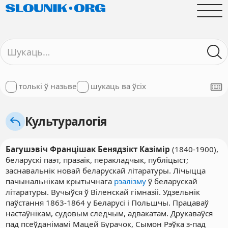
толькі ў назьве
шукаць ва ўсіх
Культуралогія
Багушэвіч Францішак Бенядзікт Казімір
(1840-1900),
беларускі паэт, празаік, перакладчык, публіцыст;
заснавальнік новай беларускай літаратуры. Лічыцца
пачынальнікам крытычнага
рэалізму
ў беларускай
літаратуры. Вучыўся ў Віленскай гімназіі. Удзельнік
паўстання 1863-1864 у Беларусі і Польшчы. Працаваў
настаўнікам, судовым следчым, адвакатам. Друкаваўся
пад псеўданімамі Мацей Бурачок, Сымон Рэўка з-пад