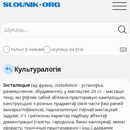
толькі ў назьве
шукаць ва ўсіх
Культуралогія
Інсталяцыя
(ад франц.
installation
- устаноўка,
размяшчэнне, збудаванне), у мастацтве 20 ст. - мастацкі
твор, які ўяўляе сабой аб'ёмна-прасторавую кампазіцыю,
канструкцыю з розных прадметаў (якія часта ўжо раней
выкарыстоўваліся), падначаленую пэўнай мастацкай
задуме. У І. гратэскны характар падбору аб'ектаў
дэманстрацыі (газеты, гародніна, банкі кансерваў, звязкі
хворасту, тэхнічныя прыстасаванні і інш.) дазваляе