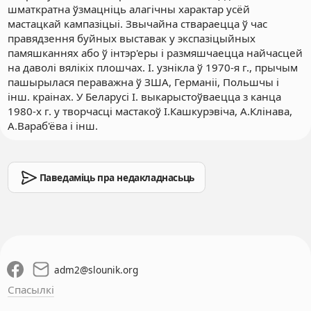
шматкратна ўзмацніць алагічны характар усёй
мастацкай кампазіцыі. Звычайна ствараецца ў час
правядзення буйных выставак у экспазіцыйных
памяшканнях або ў інтэр'еры і размяшчаецца найчасцей
на даволі вялікіх плошчах. І. узнікла ў 1970-я г., прычым
пашырылася пераважна ў ЗША, Германіі, Польшчы і
інш. краінах. У Беларусі І. выкарыстоўваецца з канца
1980-х г. у творчасці мастакоў І.Кашкурэвіча, А.Клінава,
А.Вараб'ёва і інш.
Паведаміць пра недакладнасьць
adm2
@
slounik.org
Спасылкі