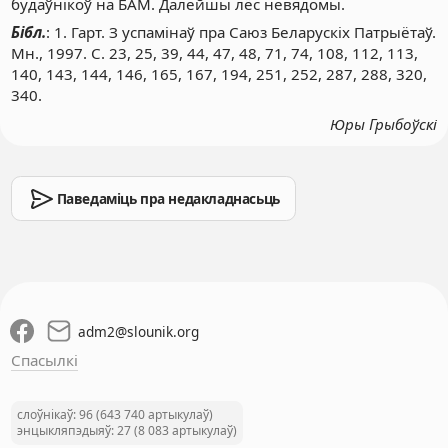
будаўнікоў на БАМ. Далейшы лёс невядомы.
Бібл.
: 1. Гарт. З успамінаў пра Саюз Беларускіх Патрыётаў.
Мн., 1997. С. 23, 25, 39, 44, 47, 48, 71, 74, 108, 112, 113,
140, 143, 144, 146, 165, 167, 194, 251, 252, 287, 288, 320,
340.
Юры Грыбоўскі
Паведаміць пра недакладнасьць
adm2
@
slounik.org
Спасылкі
слоўнікаў: 96 (643 740 артыкулаў)
энцыкляпэдыяў: 27 (8 083 артыкулаў)