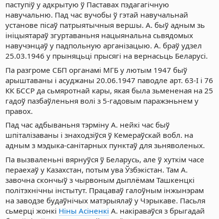
паступіў у адкрытую ў Паставах пэдагагічную
навучальню. Пад час вучобы ў гэтай навучальнай
установе пісаў патрыятычныя вершы. А. быў адным зь
ініцыятараў згуртаваньня нацыянальна сьвядомых
навучэнцаў у падпольную арганізацыю. А. браў удзел
25.03.1946 у прыняцьці прысягі на вернасьць Беларусі.
Па разгроме СБП органамі МГБ у лютым 1947 быў
арыштаваны і асуджаны 20.06.1947 паводле арт. 63-I і 76
КК БССР да сьмяротнай кары, якая была зьмененая на 25
гадоў пазбаўленьня волі з 5-гадовым паражэньнем у
правох.
Пад час адбываньня тэрміну А. нейкі час быў
шпіталізаваны і знаходзіўся ў Кемераўскай вобл. на
адным з мэдыка-санітарных пунктаў для зьняволеных.
Па вызваленьні вярнуўся ў Беларусь, але ў хуткім часе
пераехаў у Казахстан, потым ува Ўзбэкістан. Там А.
завочна скончыў з чырвоным дыплёмам Ташкенцкі
політэхнічны інстытут. Працаваў галоўным інжынэрам
на заводзе будаўнічых матэрыялаў у Чэрыкаве. Пасьля
сьмерці жонкі
Ніны Асіненкі
А. накіраваўся з брыгадай