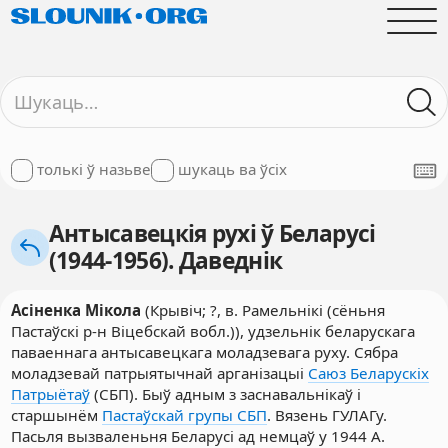
толькі ў назьве
шукаць ва ўсіх
Антысавецкія рухі ў Беларусі
(1944-1956). Даведнік
Асіненка Мікола
(Крывіч; ?, в. Рамельнікі (сёньня
Пастаўскі р-н Віцебскай вобл.)), удзельнік беларускага
паваеннага антысавецкага моладзевага руху. Сябра
моладзевай патрыятычнай арганізацыі
Саюз Беларускіх
Патрыётаў
(СБП). Быў адным з заснавальнікаў і
старшынём
Пастаўскай групы СБП
. Вязень ГУЛАГу.
Пасьля вызваленьня Беларусі ад немцаў у 1944 А.