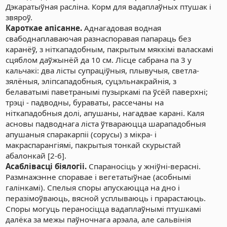
Дэкаратыўная расліна. Корм для вадаплаўных птушак і
звяроў.
Кароткае апісанне.
Аднагадовая водная
свабоднаплаваючая разнаспоравая папараць без
каранёў, з ніткападобным, пакрытым мяккімі валаскамі
сцяблом даўжынёй да 10 см. Лісце сабрана па 3 у
кальчакі: два лісты супраціўныя, плывучыя, светла-
зялёныя, эліпсападобныя, суцэльнакрайнія, з
белаватымі паветранымі пузыркамі па ўсёй паверхні;
трэці - падводны, бураваты, рассечаны на
ніткападобныя долі, апушаны, нагадвае карані. Каля
асновы падводнага ліста ўтвараюцца шарападобныя
апушаныя спаракарпіі (сорусы) з мікра- і
макраспарангіямі, пакрытыя тонкай скурыстай
абалонкай [2-6].
Асаблівасці біялогіі.
Спараносіць у жніўні-верасні.
Размнажэнне споравае і вегетатыўнае (асобнымі
галінкамі). Спелыя споры апускаюцца на дно і
перазімоўваюць, вясной усплываюць і прарастаюць.
Споры могуць пераносіцца вадаплаўнымі птушкамі
далёка за межы паўночнага арэала, але сальвінія