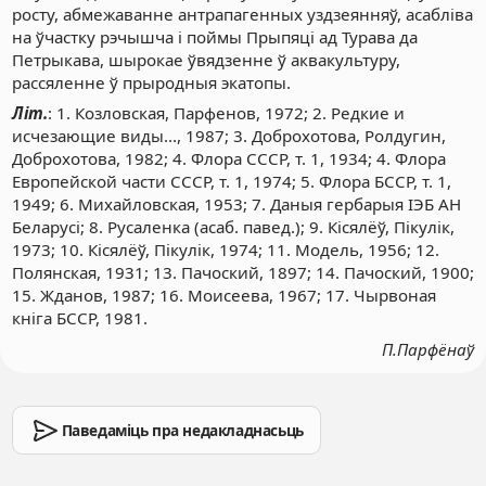
росту, абмежаванне антрапагенных уздзеянняў, асабліва
на ўчастку рэчышча і поймы Прыпяці ад Турава да
Петрыкава, шырокае ўвядзенне ў аквакультуру,
рассяленне ў прыродныя экатопы.
Літ.
: 1. Козловская, Парфенов, 1972; 2. Редкие и
исчезающие виды..., 1987; 3. Доброхотова, Ролдугин,
Доброхотова, 1982; 4. Флора СССР, т. 1, 1934; 4. Флора
Европейской части СССР, т. 1, 1974; 5. Флора БССР, т. 1,
1949; 6. Михайловская, 1953; 7. Даныя гербарыя ІЭБ АН
Беларусі; 8. Русаленка (асаб. павед.); 9. Кісялёў, Пікулік,
1973; 10. Кісялёў, Пікулік, 1974; 11. Модель, 1956; 12.
Полянская, 1931; 13. Пачоский, 1897; 14. Пачоский, 1900;
15. Жданов, 1987; 16. Моисеева, 1967; 17. Чырвоная
кніга БССР, 1981.
П.Парфёнаў
Паведаміць пра недакладнасьць