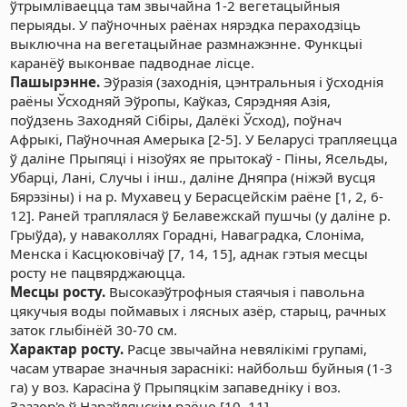
ўтрымліваецца там звычайна 1-2 вегетацыйныя
перыяды. У паўночных раёнах нярэдка пераходзіць
выключна на вегетацыйнае размнажэнне. Функцыі
каранёў выконвае падводнае лісце.
Пашырэнне.
Эўразія (заходнія, цэнтральныя і ўсходнія
раёны Ўсходняй Эўропы, Каўказ, Сярэдняя Азія,
поўдзень Заходняй Сібіры, Далёкі Ўсход), поўнач
Афрыкі, Паўночная Амерыка [2-5]. У Беларусі трапляецца
ў даліне Прыпяці і нізоўях яе прытокаў - Піны, Ясельды,
Убарці, Лані, Случы і інш., даліне Дняпра (ніжэй вусця
Бярэзіны) і на р. Мухавец у Берасцейскім раёне [1, 2, 6-
12]. Раней траплялася ў Белавежскай пушчы (у даліне р.
Грыўда), у наваколлях Горадні, Наваградка, Слоніма,
Менска і Касцюковічаў [7, 14, 15], аднак гэтыя месцы
росту не пацвярджаюцца.
Месцы росту.
Высокаэўтрофныя стаячыя і павольна
цякучыя воды поймавых і лясных азёр, старыц, рачных
заток глыбінёй 30-70 см.
Характар росту.
Расце звычайна невялікімі групамі,
часам утварае значныя зараснікі: найбольш буйныя (1-3
га) у воз. Карасіна ў Прыпяцкім запаведніку і воз.
Заазер'е ў Нараўлянскім раёне [10, 11].