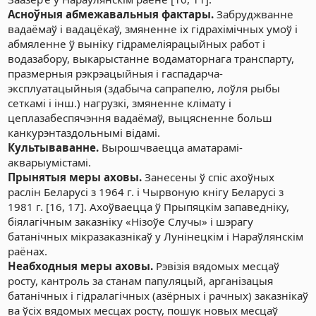
Асноўныя абмежавальныя фактары.
Забруджванне
вадаёмаў і вадацёкаў, змяненне іх гідрахімічных умоў і
абмяленне ў выніку гідрамеліярацыйных работ і
водазабору, выкарыстанне водаматорнага транспарту,
празмерныя рэкрэацыйныя і гаспадарча-
эксплуатацыйныя (здабыча сапрапелю, лоўля рыбы
сеткамі і інш.) нагрузкі, змяненне клімату і
цеплазабеспячэння вадаёмаў, выцясненне больш
канкурэнтаздольнымі відамі.
Культываванне.
Вырошчваецца аматарамі-
акварыумістамі.
Прынятыя меры аховы.
Занесены ў спіс ахоўных
раслін Беларусі з 1964 г. і Чырвоную кнігу Беларусі з
1981 г. [16, 17]. Ахоўваецца ў Прыпяцкім запаведніку,
біялагічным заказніку «Нізоўе Случы» і шэрагу
батанічных мікразаказнікаў у Лунінецкім і Нараўлянскім
раёнах.
Неабходныя меры аховы.
Рэвізія вядомых месцаў
росту, кантроль за станам папуляцый, арганізацыя
батанічных і гідралагічных (азёрных і рачных) заказнікаў
ва ўсіх вядомых месцах росту, пошук новых месцаў