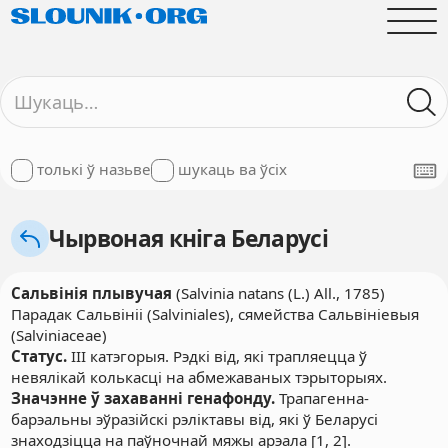
толькі ў назьве
шукаць ва ўсіх
Чырвоная кніга Беларусі
Сальвінія плывучая
(Salvinia natans (L.) All., 1785)
Парадак Сальвініі (Salviniales), сямейства Сальвініевыя
(Salviniaceae)
Статус.
III катэгорыя. Рэдкі від, які трапляецца ў
невялікай колькасці на абмежаваных тэрыторыях.
Значэнне ў захаванні генафонду.
Трапагенна-
барэальны эўразійскі рэліктавы від, які ў Беларусі
знаходзіцца на паўночнай мяжы арэала [1, 2].