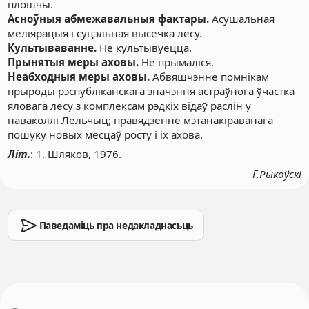
плошчы.
Асноўныя абмежавальныя фактары.
Асушальная
меліярацыя і суцэльная высечка лесу.
Культываванне.
Не культывуецца.
Прынятыя меры аховы.
Не прымаліся.
Неабходныя меры аховы.
Абвяшчэнне помнікам
прыроды рэспубліканскага значэння астраўнога ўчастка
яловага лесу з комплексам рэдкіх відаў раслін у
наваколлі Лельчыц; правядзенне мэтанакіраванага
пошуку новых месцаў росту і іх ахова.
Літ.
: 1. Шляков, 1976.
Г.Рыкоўскі
Паведаміць пра недакладнасьць