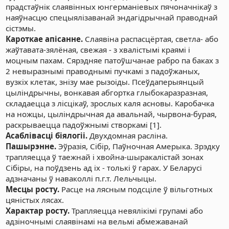
прадстаўнік слаявінных юнгерманіевых пячоначнікаў з
наяўнасцю спецыялізаванай эндагідрычнай праводнай
сістэмы.
Кароткае апісанне.
Слаявіна распасцёртая, светла- або
жаўтавата-зялёная, свежая - з хвалістымі краямі і
моцным пахам. Сярэдняе патоўшчанае рабро па баках з
2 невыразнымі праводнымі пучкамі з падоўжаных,
вузкіх клетак, знізу мае рызоіды. Псеўдаперыянцый
цыліндрычны, вонкавая абгортка глыбокаразразная,
складаецца з лісцікаў, зрослых каля асновы. Каробачка
на ножцы, цыліндрычная да авальнай, чырвона-бурая,
раскрываецца падоўжнымі створкамі [1].
Асаблівасці біялогіі.
Двухдомная расліна.
Пашырэнне.
Эўразія, Сібір, Паўночная Амерыка. Зрэдку
трапляецца ў таежнай і хвойна-шыракалістай зонах
Сібіры, на поўдзень ад іх - толькі ў гарах. У Беларусі
адзначаны ў наваколлі п.г.т. Лельчыцы.
Месцы росту.
Расце на лясным подсціле ў вільготных
цяністых лясах.
Характар росту.
Трапляецца невялікімі групамі або
адзіночнымі слаявінамі на вельмі абмежаванай