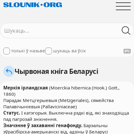
толькі ў назьве
шукаць ва ўсіх
Чырвоная кніга Беларусі
Меркія ірландская
(Moerckia hibernica (Hook.) Gott.,
1860)
Парадак Метцгерыевыя (Metzgeriales), сямейства
Палавічыніевыя (Pallaviciniaceae)
Статус.
I катэгорыя. Выключна рэдкі від, які знаходзіцца
пад пагрозай знікнення.
Значэнне ў захаванні генафонду.
Барэальны
эўрасібірска-амерыканскі від, адзіны ў Беларусі