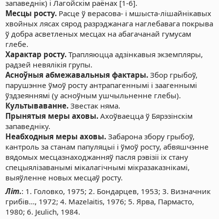
запаведнік) і Лагойскім раёнах [1-6].
Месцы росту.
Расце ў верасова- і мшыста-лішайнікавых
хвойных лясах сярод разрэджанага наглебавага покрыва
ў добра асветленых месцах на абагачанай гумусам
глебе.
Характар росту.
Трапляюцца адзінкавыя экземпляры,
радзей невялікія групы.
Асноўныя абмежавальныя фактары.
Збор грыбоў,
парушэнне ўмоў росту антрапагеннымі і заагеннымі
ўздзеяннямі (у асноўным ушчыльненне глебы).
Культываванне.
Звестак няма.
Прынятыя меры аховы.
Ахоўваецца ў Бярэзінскім
запаведніку.
Неабходныя меры аховы.
Забарона збору грыбоў,
кантроль за станам папуляцыі і ўмоў росту, абвяшчэнне
вядомых месцазнаходжанняў пасля рэвізіі іх стану
спецыялізаванымі мікалагічнымі мікразаказнікамі,
выяўленне новых месцаў росту.
Літ.
: 1. Головко, 1975; 2. Бондарцев, 1953; 3. Визначник
грибів..., 1972; 4. Mazelaitis, 1976; 5. Ярва, Пармасто,
1980; 6. Jєulich, 1984.