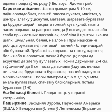
адзіны прадстаўнік роду ў Беларусі. Ядомы грыб.
Кароткае апісанне.
Шапка дыяметрам 5-10 см,
паўшарападобная, пазней плоска-пукатая, мясістая, у
цэнтры злёгку ўціснутая, матавая, шаравата-бураватая
да брудна-шэрай, пакрыта тонкай кутыкулай, якая з
часам радыяльна растрэскваецца ў выглядзе жылак або
слаба прыкметных лускавінак, асабліва ў цэнтры. Тканка
шапкі шчыльная, белая, на зломе і пры націсканні
робіцца ружавата-фіялетавай, пазней - бледна-шэрай
або бураватай. Трубачкі зыходзяць на ножку, кароткія,
белыя або шараватыя, пазней бурэюць; поры ад
акруглых да злёгку вуглаватых. Ножка даўжынёй 2-4 см,
таўшчынёй да 3 см, часта да асновы ўздутая, вельмі
шчыльная, бруднавата-бураватая, пазней падоўжна
маршчакаватая. Споры памерам 4,5-6 х 3,5-5,5 мкм,
амаль вуглаватыя, спачатку бясколерныя, потым
бураватыя [1-6].
Асаблівасці біялогіі.
Пладаносіць у верасні-
кастрычніку.
Пашырэнне.
Заходняя Эўропа, Паўночная Амерыка
(ЗША). У Беларусі выяўлены ў Лепельскім (Бярэзінскі