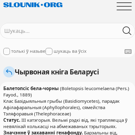
толькі ў назьве
шукаць ва ўсіх
Чырвоная кніга Беларусі
Балетопсіс бела-чорны
(Boletopsis leucomelaena (Pers.)
Fayod., 1889)
Клас Базідыяльныя грыбы (Basidiomycetes), парадак
Афілафаральныя (Aphyllophorales), сямейства
Тэляфоравыя (Thelephoraceae)
Статус.
III катэгорыя. Вельмі рэдкі від, які трапляецца ў
невялікай колькасці на абмежаваных тэрыторыях.
Значэнне ў захаванні генафонду.
Барэальны від,