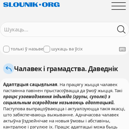
толькі ў назьве
шукаць ва ўсіх
Чалавек і грамадства. Даведнік
Адапт
а
цыя сацы
я
льная
. На працягу жыцця чалавек
пастаянна павінен прыстасоўвацца да ўмоў жыцця. Такі
працэс узаемадзеяння індывіда (групы, суполкі) з
сацыяльным асяроддзем называюць адаптацыяй.
Паступова выпрацоўваюцца і актуалізуюцца такія якасці,
што забяспечваюць выжыванне. Адначасова чалавек
актыўна ўздзейнічае на новыя ўмовы і абставіны,
кантралюе і рэгулюе іх. Працэс адаптацыі можа быць