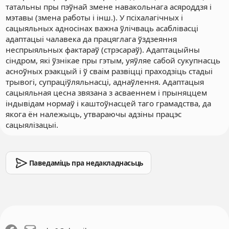
татальны пры пэўнай змене навакольнага асяроддзя і
мэтавы (змена работы і інш.). У псіхалагічных і
сацыяльных адносінах важна ўлічваць асаблівасці
адаптацыі чалавека да працяглага ўздзеяння
неспрыяльных фактараў (стрэсараў). Адаптацыйны
сіндром, які ўзнікае пры гэтым, уяўляе сабой сукупнасць
асноўных рэакцый і ў сваім развіцці праходзіць стадыі
трывогі, супраціўляльнасці, аднаўлення. Адаптацыя
сацыяльная цесна звязана з асваеннем і прыняццем
індывідам нормаў і каштоўнасцей таго грамадства, да
якога ён належыць, утвараючы адзіны працэс
сацыялізацыі.
Паведаміць пра недакладнасьць