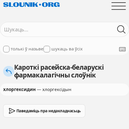
толькі ў назьве
шукаць ва ўсіх
Кароткі расейска-беларускі
фармакалагічны слоўнік
хлоргексидин
— хлоргексідын
Паведаміць пра недакладнасьць