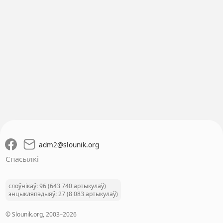
adm2
@
slounik.org
Спасылкі
слоўнікаў: 96 (643 740 артыкулаў)
энцыкляпэдыяў: 27 (8 083 артыкулаў)
© Slounik.org, 2003–2026