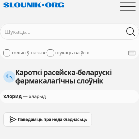
толькі ў назьве
шукаць ва ўсіх
Кароткі расейска-беларускі
фармакалагічны слоўнік
хлорид
— хларыд
Паведаміць пра недакладнасьць