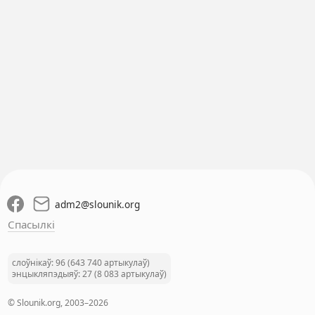
adm2
@
slounik.org
Спасылкі
слоўнікаў: 96 (643 740 артыкулаў)
энцыкляпэдыяў: 27 (8 083 артыкулаў)
© Slounik.org, 2003–2026