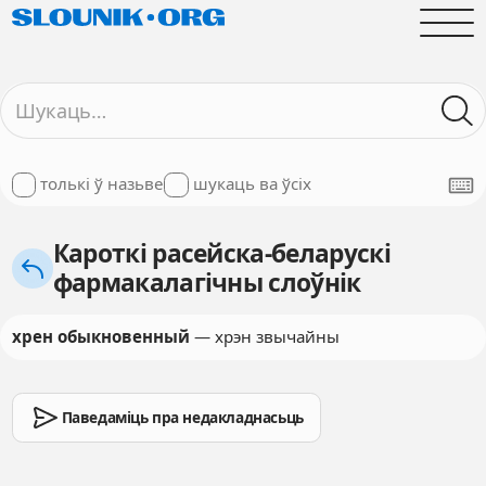
толькі ў назьве
шукаць ва ўсіх
Кароткі расейска-беларускі
фармакалагічны слоўнік
хрен обыкновенный
— хрэн звычайны
Паведаміць пра недакладнасьць