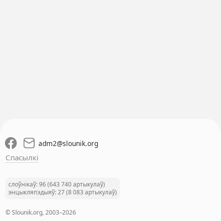
adm2
@
slounik.org
Спасылкі
слоўнікаў: 96 (643 740 артыкулаў)
энцыкляпэдыяў: 27 (8 083 артыкулаў)
© Slounik.org, 2003–2026