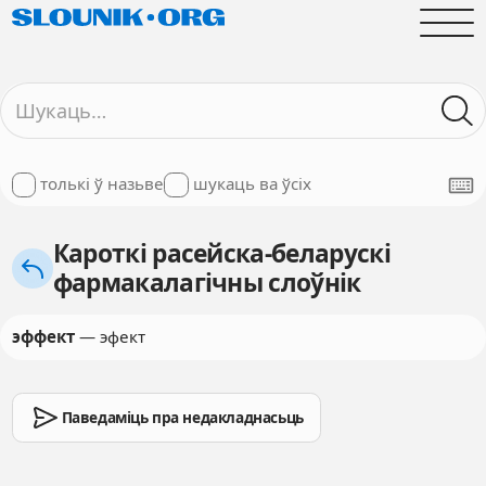
толькі ў назьве
шукаць ва ўсіх
Кароткі расейска-беларускі
фармакалагічны слоўнік
эффект
— эфект
Паведаміць пра недакладнасьць