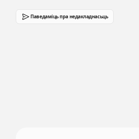
Паведаміць пра недакладнасьць