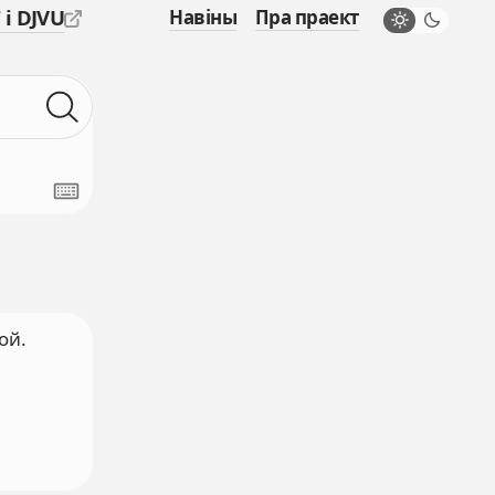
 і DJVU
Навіны
Пра праект
ой.