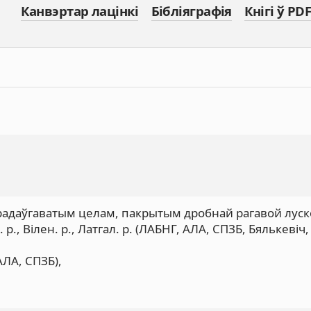
Канвэртар лацінкі
Бібліяграфія
Кнігі ў PDF
і прадаўгаватым целам, пакрытым дробнай рагавой луск
., Вілен. р., Латгал. р. (ЛАБНГ, АЛА, СПЗБ, Бялькевіч,
 АЛА, СПЗБ),