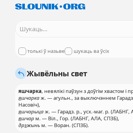
толькі ў назьве
шукаць ва ўсіх
Жывёльны свет
яшчарка
, невялікі паўзун з доўгім хвастом 
я
шчарка
ж. — агульн., за выключэннем Гарадз. р
Насовіч),
я
шчарыца
ж. — Гарадз. р., усх.-маг. р. (ЛАБНГ,
я
шчар
м. — Віл., Гор. (ЛАБНГ, АЛА, СПЗБ),
др
э
жынь
м. — Воран. (СПЗБ).