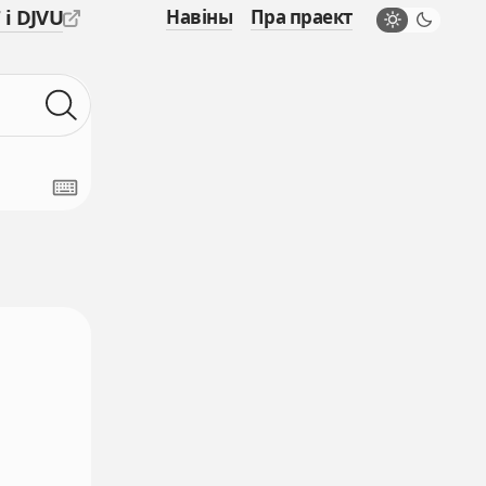
 і DJVU
Навіны
Пра праект