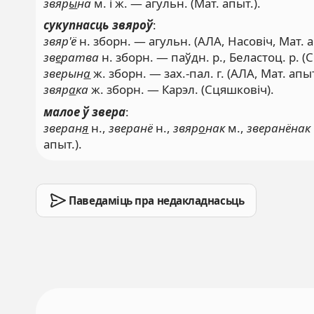
звяр
ы
на
м. і ж. — агульн. (Мат. апыт.).
сукупнасць звяроў
:
звяр'ё
н. зборн. — агульн. (АЛА, Насовіч, Мат. а
зв
е
ратва
н. зборн. — паўдн. р., Беластоц. р. (С
зверын
а
ж. зборн. — зах.-пал. г. (АЛА, Мат. апыт
звяр
а
ка
ж. зборн. — Карэл. (Сцяшковіч).
малое ў звера
:
зверан
я
н.,
зверанё
н.,
звяр
о
нак
м.,
зверанёнак
апыт.).
Паведаміць пра недакладнасьць