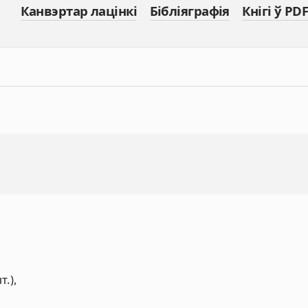
Канвэртар лацінкі
Бібліяграфія
Кнігі ў PDF
т.),