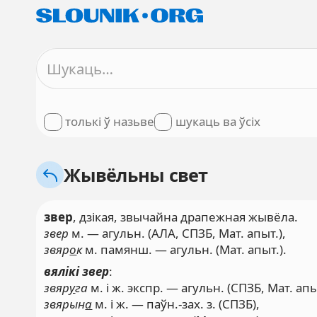
толькі ў назьве
шукаць ва ўсіх
Жывёльны свет
звер
, дзікая, звычайна драпежная жывёла.
звер
м. — агульн. (АЛА, СПЗБ, Мат. апыт.),
звяр
о
к
м. памянш. — агульн. (Мат. апыт.).
вялікі звер
:
звяр
у
га
м. і ж. экспр. — агульн. (СПЗБ, Мат. апы
звярын
а
м. і ж. — паўн.-зах. з. (СПЗБ),