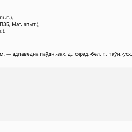
пыт.),
ПЗБ, Мат. апыт.),
.),
м. — адпаведна паўдн.-зах. д., сярэд.-бел. г., паўн.-усх.