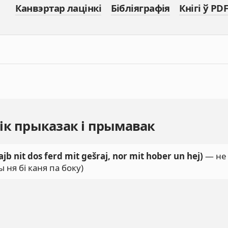
Канвэртар лацінкі
Бібліяграфія
Кнігі ў PDF
ік прыказак і прымавак
ajb nit dos ferd mit gešraj, nor mit hober un hej)
— не 
ы ня бі каня па боку)