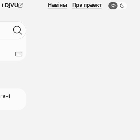
 і DJVU
Навіны
Пра праект
гані