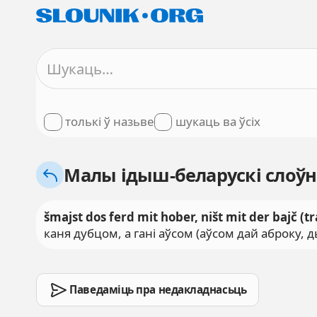
толькі ў назьве
шукаць ва ўсіх
Малы ідыш-беларускі слоўн
šmajst dos ferd mit hober, ništ mit der bajč (tr
каня дубцом, а гані аўсом (аўсом дай аброку, д
Паведаміць пра недакладнасьць