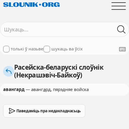
толькі ў назьве
шукаць ва ўсіх
Расейска-беларускі слоўнік
(Некрашэвіч-Байкоў)
авангард
— аванг
а
рд, пярэдняе войска
Паведаміць пра недакладнасьць