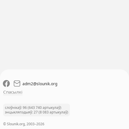
adm2
@
slounik.org
Спасылкі
слоўнікаў: 96 (643 740 артыкулаў)
энцыкляпэдыяў: 27 (8 083 артыкулаў)
© Slounik.org, 2003–2026