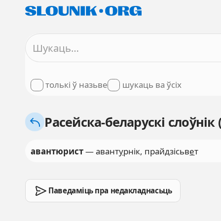
толькі ў назьве
шукаць ва ўсіх
Расейска-беларускі слоўнік
авантюрист
— авант
у
рнік, прайдзісьв
е
т
Паведаміць пра недакладнасьць