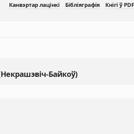
Канвэртар лацінкі
Бібліяграфія
Кнігі ў PDF
 (Некрашэвіч-Байкоў)