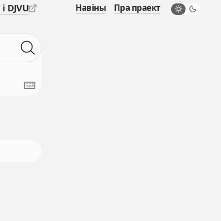
 і DJVU
Навіны
Пра праект