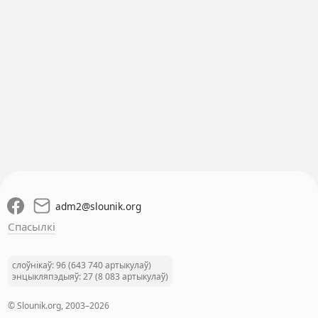
adm2
@
slounik.org
Спасылкі
слоўнікаў: 96 (643 740 артыкулаў)
энцыкляпэдыяў: 27 (8 083 артыкулаў)
© Slounik.org, 2003–2026