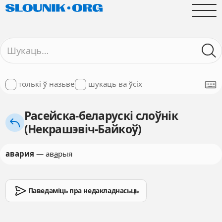
толькі ў назьве
шукаць ва ўсіх
Расейска-беларускі слоўнік
(Некрашэвіч-Байкоў)
авария
— ав
а
рыя
Паведаміць пра недакладнасьць