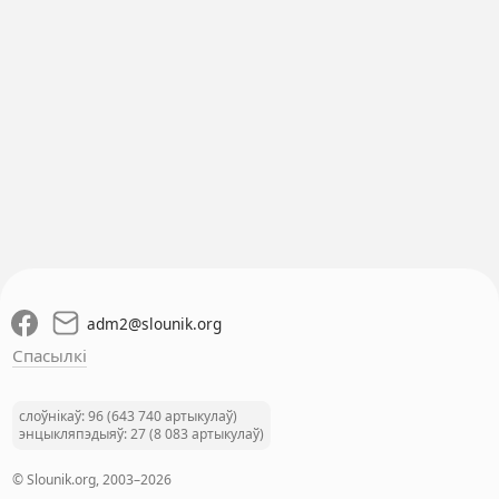
adm2
@
slounik.org
Спасылкі
слоўнікаў: 96 (643 740 артыкулаў)
энцыкляпэдыяў: 27 (8 083 артыкулаў)
© Slounik.org, 2003–2026