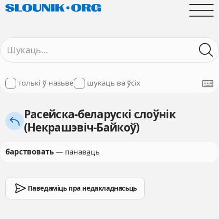
толькі ў назьве
шукаць ва ўсіх
Расейска-беларускі слоўнік
(Некрашэвіч-Байкоў)
барствовать
— панав
а
ць
Паведаміць пра недакладнасьць