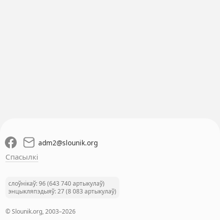
adm2
@
slounik.org
Спасылкі
слоўнікаў: 96 (643 740 артыкулаў)
энцыкляпэдыяў: 27 (8 083 артыкулаў)
© Slounik.org, 2003–2026