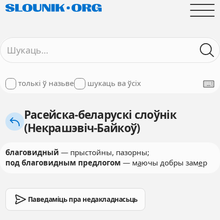
толькі ў назьве
шукаць ва ўсіх
Расейска-беларускі слоўнік
(Некрашэвіч-Байкоў)
благовидный
— прыстойны, пазорны;
под благовидным предлогом
— м
а
ючы добры зам
е
р
Паведаміць пра недакладнасьць