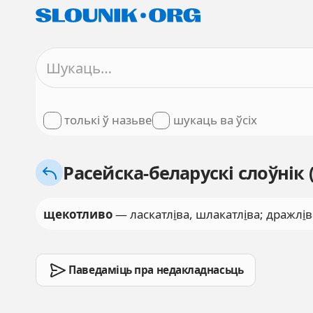
толькі ў назьве
шукаць ва ўсіх
Расейска-беларускі слоўнік
щекотливо
— ласкатл
і
ва, шлакатл
і
ва; дражл
і
в
Паведаміць пра недакладнасьць