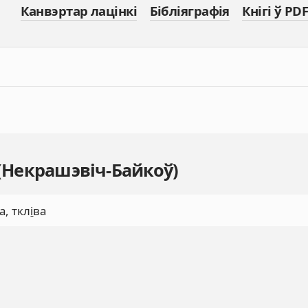
Канвэртар лацінкі
Бібліяграфія
Кнігі ў PDF
 (Некрашэвіч-Байкоў)
а, ткл
і
ва