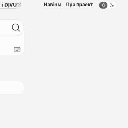
 і DJVU
Навіны
Пра праект