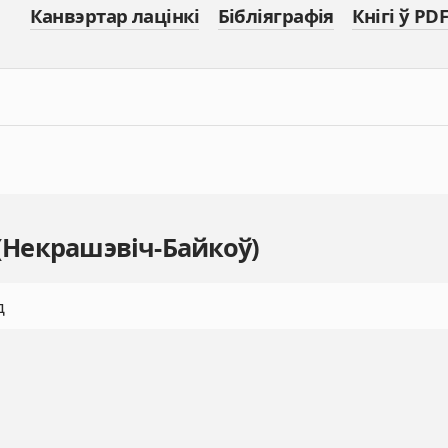
Канвэртар лацінкі
Бібліяграфія
Кнігі ў PDF
 (Некрашэвіч-Байкоў)
д