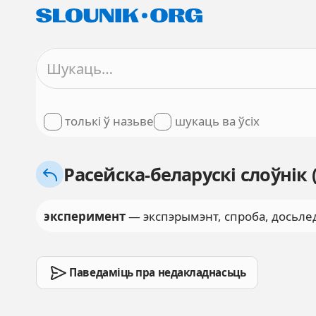
толькі ў назьве
шукаць ва ўсіх
Расейска-беларускі слоўнік
эксперимент
— экспэрымэнт, спроба, досьле
Паведаміць пра недакладнасьць