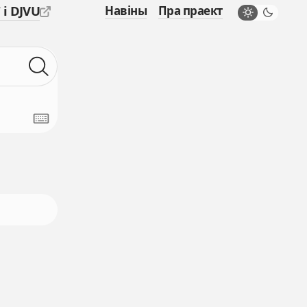
 і DJVU
Навіны
Пра праект