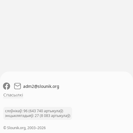
adm2
@
slounik.org
Спасылкі
слоўнікаў: 96 (643 740 артыкулаў)
энцыкляпэдыяў: 27 (8 083 артыкулаў)
© Slounik.org, 2003–2026