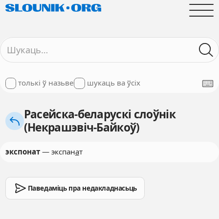
толькі ў назьве
шукаць ва ўсіх
Расейска-беларускі слоўнік
(Некрашэвіч-Байкоў)
экспонат
— экспан
а
т
Паведаміць пра недакладнасьць