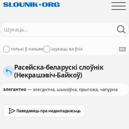
толькі ў назьве
шукаць ва ўсіх
Расейска-беларускі слоўнік
(Некрашэвіч-Байкоў)
элегантно
— элег
а
нтна, шыкоўна, прыгожа, чап
у
рна
Паведаміць пра недакладнасьць