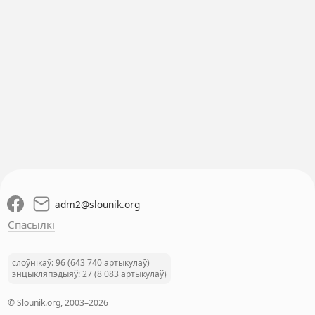
adm2
@
slounik.org
Спасылкі
слоўнікаў: 96 (643 740 артыкулаў)
энцыкляпэдыяў: 27 (8 083 артыкулаў)
© Slounik.org, 2003–2026