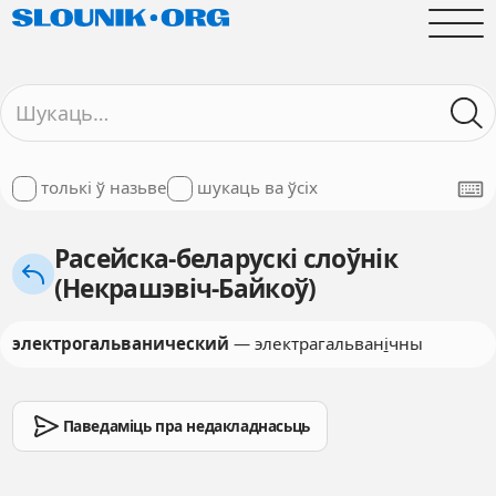
толькі ў назьве
шукаць ва ўсіх
Расейска-беларускі слоўнік
(Некрашэвіч-Байкоў)
электрогальванический
— электрагальван
і
чны
Паведаміць пра недакладнасьць