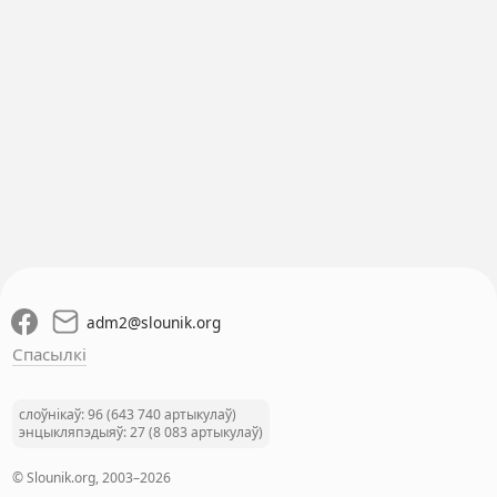
adm2
@
slounik.org
Спасылкі
слоўнікаў: 96 (643 740 артыкулаў)
энцыкляпэдыяў: 27 (8 083 артыкулаў)
© Slounik.org, 2003–2026