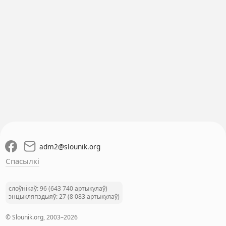
adm2
@
slounik.org
Спасылкі
слоўнікаў: 96 (643 740 артыкулаў)
энцыкляпэдыяў: 27 (8 083 артыкулаў)
© Slounik.org, 2003–2026