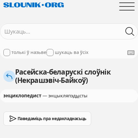
толькі ў назьве
шукаць ва ўсіх
Расейска-беларускі слоўнік
(Некрашэвіч-Байкоў)
энциклопедист
— энцыкляпэд
ы
сты
Паведаміць пра недакладнасьць