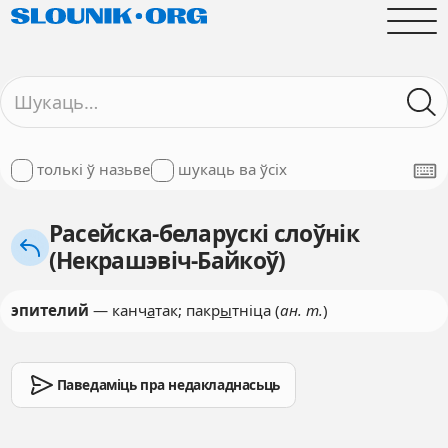
толькі ў назьве
шукаць ва ўсіх
Расейска-беларускі слоўнік
(Некрашэвіч-Байкоў)
эпителий
— канч
а
так; пакр
ы
тніца (
ан. т.
)
Паведаміць пра недакладнасьць