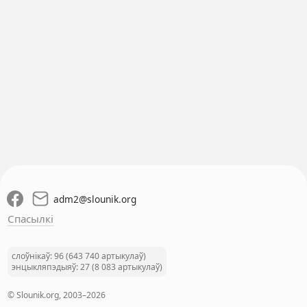
adm2
@
slounik.org
Спасылкі
слоўнікаў: 96 (643 740 артыкулаў)
энцыкляпэдыяў: 27 (8 083 артыкулаў)
© Slounik.org, 2003–2026