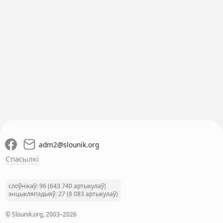
adm2
@
slounik.org
Спасылкі
слоўнікаў: 96 (643 740 артыкулаў)
энцыкляпэдыяў: 27 (8 083 артыкулаў)
© Slounik.org, 2003–2026