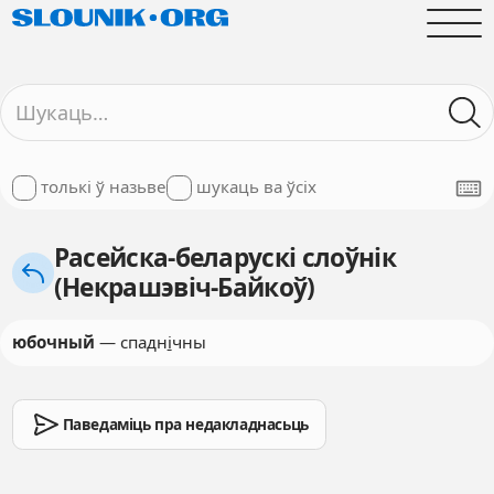
толькі ў назьве
шукаць ва ўсіх
Расейска-беларускі слоўнік
(Некрашэвіч-Байкоў)
юбочный
— спадн
і
чны
Паведаміць пра недакладнасьць