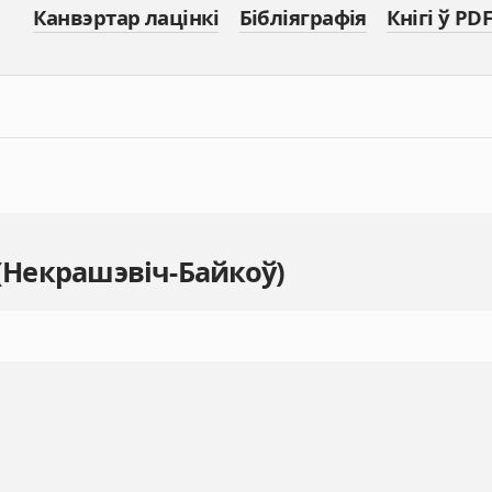
Канвэртар лацінкі
Бібліяграфія
Кнігі ў PDF
 (Некрашэвіч-Байкоў)