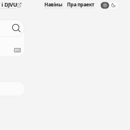
 і DJVU
Навіны
Пра праект