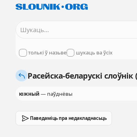
толькі ў назьве
шукаць ва ўсіх
Расейска-беларускі слоўнік
южный
— паўднёвы
Паведаміць пра недакладнасьць