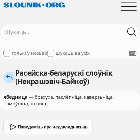
толькі ў назьве
шукаць ва ўсіх
Расейска-беларускі слоўнік
(Некрашэвіч-Байкоў)
ябедница
— брах
у
ха, паклёпніца, к
а
верзьніца,
намоўніца, ж
ы
жка
Паведаміць пра недакладнасьць