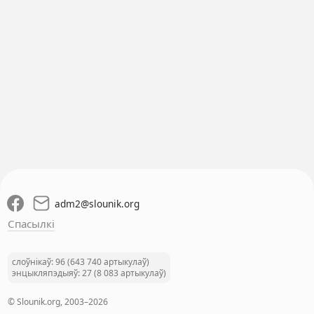
adm2
@
slounik.org
Спасылкі
слоўнікаў: 96 (643 740 артыкулаў)
энцыкляпэдыяў: 27 (8 083 артыкулаў)
© Slounik.org, 2003–2026