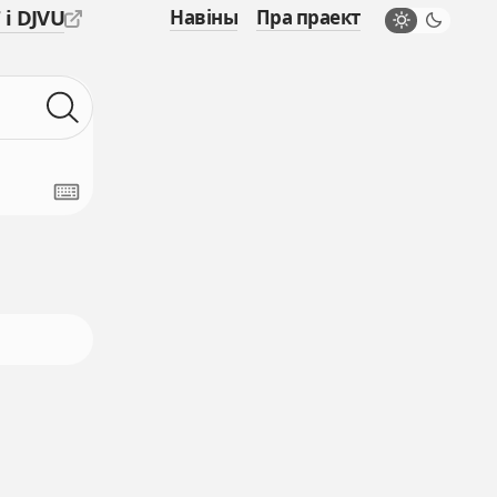
 і DJVU
Навіны
Пра праект