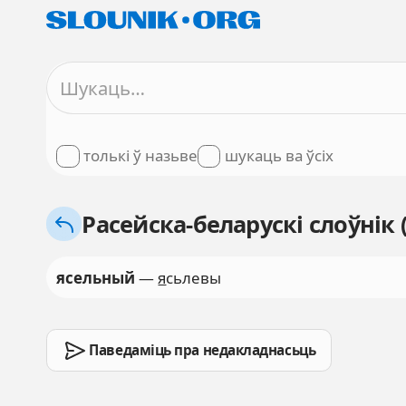
толькі ў назьве
шукаць ва ўсіх
Расейска-беларускі слоўнік
ясельный
—
я
сьлевы
Паведаміць пра недакладнасьць