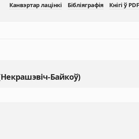
Канвэртар лацінкі
Бібліяграфія
Кнігі ў PDF
 (Некрашэвіч-Байкоў)