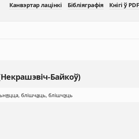
Канвэртар лацінкі
Бібліяграфія
Кнігі ў PDF
 (Некрашэвіч-Байкоў)
сьн
я
цца, блішч
а
ць, блішч
э
ць