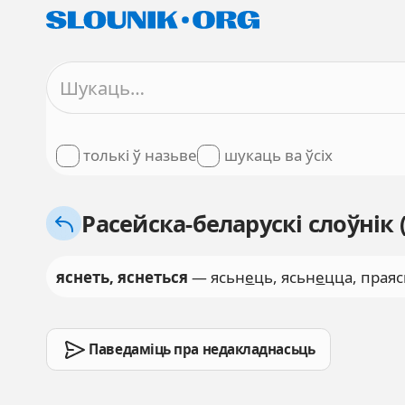
толькі ў назьве
шукаць ва ўсіх
Расейска-беларускі слоўнік
яснеть, яснеться
— ясьн
е
ць, ясьн
е
цца, прая
Паведаміць пра недакладнасьць