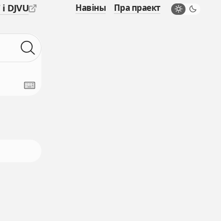
 і DJVU
Навіны
Пра праект