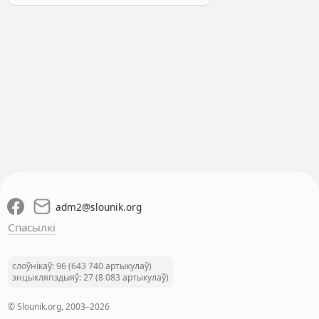
adm2
@
slounik.org
Спасылкі
слоўнікаў: 96 (643 740 артыкулаў)
энцыкляпэдыяў: 27 (8 083 артыкулаў)
© Slounik.org, 2003–2026