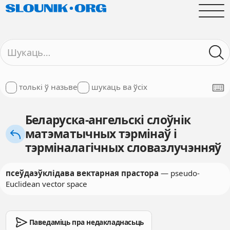
толькі ў назьве
шукаць ва ўсіх
Беларуска-ангельскі слоўнік
матэматычных тэрмінаў і
тэрміналагічных словазлучэнняў
псеўдаэўклідава вектарная прастора
— pseudo-
Euclidean vector space
Паведаміць пра недакладнасьць