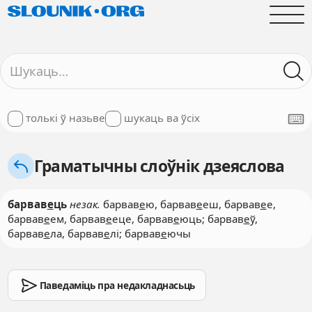
толькі ў назьве
шукаць ва ўсіх
Граматычны слоўнік дзеяслова
барвав
е
ць
незак.
барвав
е
ю, барвав
е
еш, барвав
е
е,
барвав
е
ем, барвав
е
еце, барвав
е
юць; барвав
е
ў,
барвав
е
ла, барвав
е
лі; барвав
е
ючы
Паведаміць пра недакладнасьць