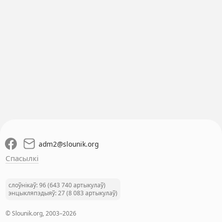
adm2
@
slounik.org
Спасылкі
слоўнікаў: 96 (643 740 артыкулаў)
энцыкляпэдыяў: 27 (8 083 артыкулаў)
© Slounik.org, 2003–2026