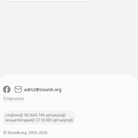
adm2
@
slounik.org
Спасылкі
слоўнікаў: 96 (643 740 артыкулаў)
энцыкляпэдыяў: 27 (8 083 артыкулаў)
© Slounik.org, 2003–2026