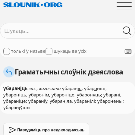
толькі ў назьве
шукаць ва ўсіх
Граматычны слоўнік дзеяслова
убаран
і
ць
зак., каго-што
убаран
ю
, убар
о
ніш,
убар
о
ніць, убар
о
нім, убар
о
ніце, убар
о
няць; убаран
і
,
убаран
і
це; убаран
і
ў, убаран
і
ла, убаран
і
лі; убар
о
нены;
убаран
і
ўшы
Паведаміць пра недакладнасьць