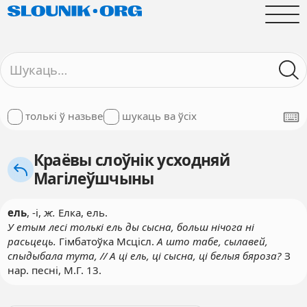
толькі ў назьве
шукаць ва ўсіх
Краёвы слоўнік усходняй
Магілеўшчыны
ель
, -і,
ж.
Елка, ель.
У етым лесі толькі ель ды сысна, больш нічога ні
расьцець.
Гімбатоўка Мсцісл.
А што табе, сылавей,
спыдыбала тута, // А ці ель, ці сысна, ці белыя бяроза?
З
нар. песні, М.Г. 13.