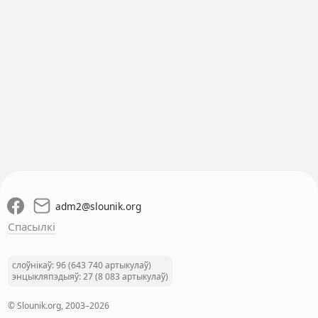
adm2
@
slounik.org
Спасылкі
слоўнікаў: 96 (643 740 артыкулаў)
энцыкляпэдыяў: 27 (8 083 артыкулаў)
© Slounik.org, 2003–2026