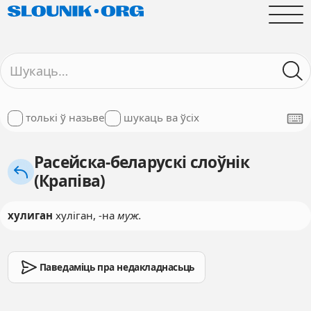
толькі ў назьве
шукаць ва ўсіх
Расейска-беларускі слоўнік
(Крапіва)
хулиган
хуліган, -на
муж.
Паведаміць пра недакладнасьць