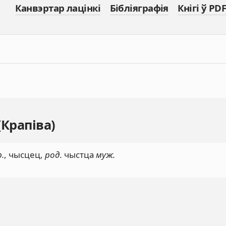
Канвэртар лацінкі
Бібліяграфія
Кнігі ў PDF
(Крапіва)
р.
, чысцец,
род.
чыстца
муж.