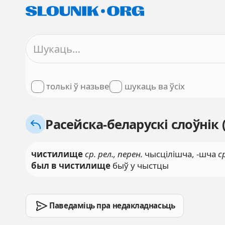
толькі ў назьве
шукаць ва ўсіх
Расейска-беларускі слоўнік 
чистилище
ср. рел., перен.
чысцілішча, -шча
с
был в чистилище
быў у чыстцы
Паведаміць пра недакладнасьць