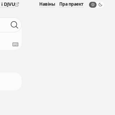
 і DJVU
Навіны
Пра праект