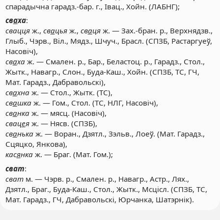
спарадычна гарадз.-бар. г., Івац., Хойн. (ЛАБНГ);
св
а
ха
:
свацця
ж.,
св
а
цья
ж.,
св
а
ця
ж. — Зах.-бран. р., Верхнядзв.,
Глыб., Чэрв., Віл., Мядз., Шчуч., Брасл. (СПЗБ, Растаргуеў,
Насовіч),
св
а
ха
ж. — Смален. р., Бар., Беластоц. р., Гарадз., Стол.,
Жытк., Навагр., Слон., Буда-Каш., Хойн. (СПЗБ, ТС, ГЧ,
Мат. Гарадз., Дабравольскі),
св
а
хна
ж. — Стол., Жытк. (ТС),
св
а
шка
ж. — Гом., Стол. (ТС, НЛГ, Насовіч),
св
а
нка
ж. — мясц. (Насовіч),
свац
е
я
ж. — Нясв. (СПЗБ),
св
а
нька
ж. — Воран., Дзятл., Зэльв., Лоеў. (Мат. Гарадз.,
Сцяцко, Янкова),
кас
я
нка
ж. — Браг. (Мат. Гом.);
сват
:
сват
м. — Чэрв. р., Смален. р., Навагр., Астр., Лях.,
Дзятл., Браг., Буда-Каш., Стол., Жытк., Мсцісл. (СПЗБ, ТС,
Мат. Гарадз., ГЧ, Дабравольскі, Юрчанка, Шатэрнік).