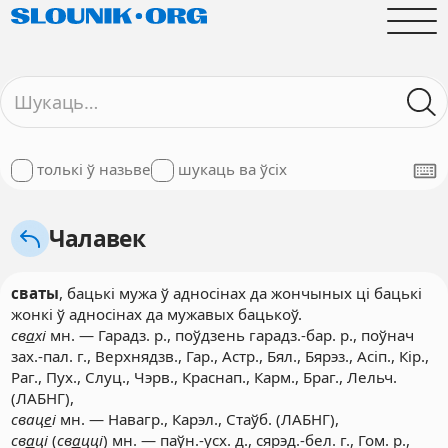
толькі ў назьве
шукаць ва ўсіх
Чалавек
сваты
, бацькі мужа ў адносінах да жончыных ці бацькі
жонкі ў адносінах да мужавых бацькоў.
св
а
хі
мн. — Гарадз. р., поўдзень гарадз.-бар. р., поўнач
зах.-пал. г., Верхнядзв., Гар., Астр., Бял., Бярэз., Асіп., Кір.,
Раг., Пух., Слуц., Чэрв., Краснап., Карм., Браг., Лельч.
(ЛАБНГ),
свац
е
і
мн. — Навагр., Карэл., Стаўб. (ЛАБНГ),
св
а
ці
(
св
а
цці
) мн. — паўн.-усх. д., сярэд.-бел. г., Гом. р.,